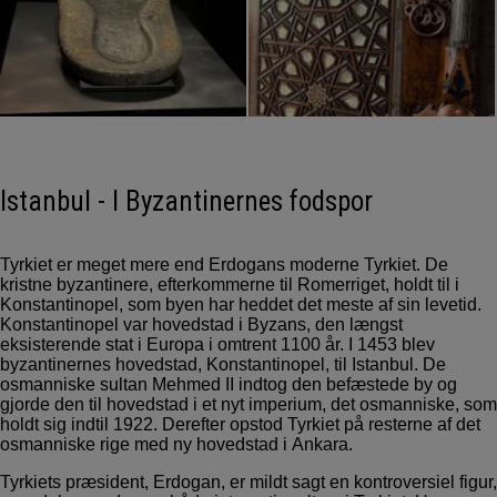
Istanbul - I Byzantinernes fodspor
Tyrkiet er meget mere end Erdogans moderne Tyrkiet. De
kristne byzantinere, efterkommerne til Romerriget, holdt til i
Konstantinopel, som byen har heddet det meste af sin levetid.
Konstantinopel var hovedstad i Byzans, den længst
eksisterende stat i Europa i omtrent 1100 år. I 1453 blev
byzantinernes hovedstad, Konstantinopel, til Istanbul. De
osmanniske sultan Mehmed II indtog den befæstede by og
gjorde den til hovedstad i et nyt imperium, det osmanniske, som
holdt sig indtil 1922. Derefter opstod Tyrkiet på resterne af det
osmanniske rige med ny hovedstad i Ankara.
Tyrkiets præsident, Erdogan, er mildt sagt en kontroversiel figur,