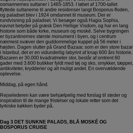
osmannernes sultaner i 1465-1853. I løbet af 1700-tallet
flyttede sultanerne til andre residenser langt Bosporus-floden,
og paladset blev i 1924 omdannet til museum. Der er
rundvisning på paladset. Vi besøger også Hagia Sophia,
navnet betyder på græsk Den Hellige Visdom, og har en lang
historie som både kirke, museum og moské. Selve bygningen
er byzantinernes største monument i byen, og i centrum
nærmest svæver den guddommelige kuppel på 56 meter i
højden. Dagen slutter på Grand Bazaar, som er den store bazar
i Istanbul, det er en vidunderlig labyrint af knap 600 års historie.
Bazaren er 30.000 kvadratmeter stor, består af omtrent 60
gader med 3.600 butikker fyldt med tøj og sko, smykker, tæpper,
antikviteter, krydderier og alt muligt andet. En overvældende
oplevelse.
Middag, på egen hånd.
Rejselederen kan være behjælpelig med forslag til steder og
inspiration til de mange fristelser og lokale retter som det
tyrkiske køkken byder på.
Dag 3 DET SUNKNE PALADS, BLÅ MOSKÉ OG
BOSPORUS CRUISE