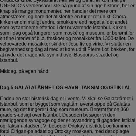
Ortodoks kirke. Bykvarteret Fenner og Balat, er kommet på
UNESCO’s verdensarv liste på grund af sin rige historie, her er
knap så mange monumenter, her handler det mere om
atmosfæren, og bare det at slentre en tur er ret unikt. Chora-
kirken er om muligt endnu smukkere end noget af det andet
som byzantinerne efterlod i det nuværende Istanbul. Kirken,
som i dag også fungerer som moské og museum, er berømt for
sit fine interiør af bl.a. freskoer og mosaikker fra 1300-tallet. De
velbevarede mosaikker skildrer Jesu liv og virke. Vi slutter en
begivenhedsrig dag af med at køre ud til Pierre Loti bakken, for
at nyde det dragende syn ind over Bosporus strædet og
Istanbul.
Middag, på egen hånd.
Dag 5 GALATATÅRNET OG HAVN, TAKSIM OG ISTIKLAL
Endnu en stor historisk dag er i vente. Vi skal se Galatatårnet i
Istanbul, som er bygget som vagttårn øverst oppe på Galatas
mure, og det fungerer i dag som museum. Berømt for en 360
graders-udsigt over Istanbul. Desuden besøger vi den
nærliggende synagoge og der er byvandring til gågaden Istiklal
og Taksim-pladsen. Vi besøger Ortokay distriktet, og kommer
forbi Cirigan-paladset og Ortokay moskeen, med det oplagte