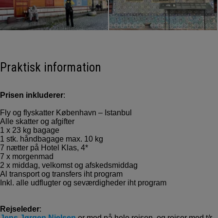
Praktisk information
Prisen inkluderer
:
Fly og flyskatter København – Istanbul
Alle skatter og afgifter
1 x 23 kg bagage
1 stk. håndbagage max. 10 kg
7 nætter på Hotel Klas, 4*
7 x morgenmad
2 x middag, velkomst og afskedsmiddag
Al transport og transfers iht program
Inkl. alle udflugter og seværdigheder iht program
Rejseleder
:
Jens Jørgen Nielsen
er med på hele rejsen, og rejser med t/r