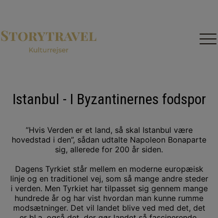
Forside
Kulturrejser
Kontakt
Om Storytravel
Istanbul - I Byzantinernes fodspor
Rejsekalender
”Hvis Verden er et land, så skal Istanbul være
hovedstad i den”, sådan udtalte Napoleon Bonaparte
sig, allerede for 200 år siden.
Dagens Tyrkiet står mellem en moderne europæisk
linje og en traditionel vej, som så mange andre steder
i verden. Men Tyrkiet har tilpasset sig gennem mange
hundrede år og har vist hvordan man kunne rumme
modsætninger. Det vil landet blive ved med det, det
er bl.a. også det, der gør landet så fascinerende.