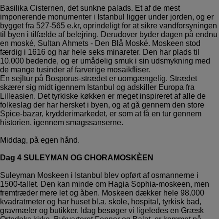
Basilika Cisternen, det sunkne palads. Et af de mest
imponerende monumenter i Istanbul ligger under jorden, og er
bygget fra 527-565 e.kr, oprindeligt for at sikre vandforsyningen
til byen i tilfælde af belejring. Derudover byder dagen på endnu
en moské, Sultan Ahmets - Den Blå Moské. Moskeen stod
færdig i 1616 og har hele seks minareter. Den har plads til
10.000 bedende, og er umådelig smuk i sin udsmykning med
de mange tusinder af farverige mosaikfliser.
En sejltur på Bosporus-strædet er uomgængelig. Strædet
skærer sig midt igennem Istanbul og adskiller Europa fra
Lilleasien. Det tyrkiske køkken er meget inspireret af alle de
folkeslag der har hersket i byen, og at gå gennem den store
Spice-bazar, krydderimarkedet, er som at få en tur gennem
historien, igennem smagssanserne.
Middag, på egen hånd.
Dag 4 SULEYMAN OG CHORAMOSKÈEN
Suleyman Moskeen i Istanbul blev opført af osmannerne i
1500-tallet. Den kan minde om Hagia Sophia-moskeen, men
fremtræder mere let og åben. Moskeen dækker hele 98.000
kvadratmeter og har huset bl.a. skole, hospital, tyrkisk bad,
gravmæler og butikker. Idag besøger vi ligeledes en Græsk