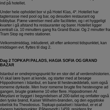
ind på hotellet.
Under hele opholdet bor vi på Hotel Klas, 4*. Hotellet har
tagterrasse med pool og bar, og desuden restaurant og
lobbybar. Pæne værelser med alle faciliteter, og i et hyggeligt
kvarter i gå afstand fra restauranter og barer. Hotellet ligger
centralt ca. 10 minutters gang fra Grand Bazar. Og 2 minutter fra
Tram Stop og metro stationer.
Velkomstmiddag, inkluderet, alt efter ankomst tidspunktet, kan
middagen evt. flyttes til dag 2.
Dag 2 TOPKAPI PALADS, HAGIA SOFIA OG GRAND
BAZAR
Istanbul er omdrejningspunkt for en stor del af verdenshistorien.
Vi skal lære byen at kende, og starter med at besøge
Hippodromen i Istanbul, en bane til hestevæddeløb, som også
romerne dyrkede. Men hvor romerne brugte fire hestevogne ad
gangen, brugte grækerne 10 eller flere. Hippodromen At
Meydani er bygget i begyndelsen af 200-tallet og omfatter også
den tyske brønd, Kaiser Wilhelm-brønden, og den egyptiske
obelisk fra Theodosius. Topkapi-paladset i Istanbul, er et af
dagens højdepunkter. Påbegyndt i 1459, residens for