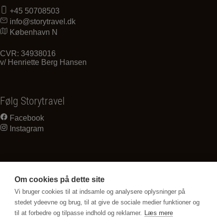
+45 50708503
info@storytravel.dk
København N
CVR: 34938016
v/ Henriette Berg Hansen
Følg Storytravel
Facebook
Instagram
Om cookies på dette site
Vi bruger cookies til at indsamle og analysere oplysninger på
stedet ydeevne og brug, til at give de sociale medier funktioner og
til at forbedre og tilpasse indhold og reklamer.
Læs mere